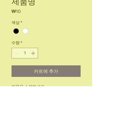
제품명
가
₩10
격
색상
*
수량
*
카트에 추가
제품을 소개하세요.  
상세정보
제품의 세부 사항들을 입력하세요. 제품
환불 및 교환 정책
의 크기, 재질, 관리방법 등 친절하고 상
세한 설명은 구매에 대한 확신을 심어줍